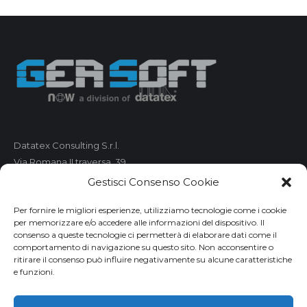
Datatex Consulting S.r.l.
Via Romana II traversa, 39
55100 Lucca
Gestisci Consenso Cookie
C.F. e P.IVA 01421680461
Per fornire le migliori esperienze, utilizziamo tecnologie come i cookie
per memorizzare e/o accedere alle informazioni del dispositivo. Il
Telefono: 0583 490 473
consenso a queste tecnologie ci permetterà di elaborare dati come il
comportamento di navigazione su questo sito. Non acconsentire o
Fax: 0583 490 485
ritirare il consenso può influire negativamente su alcune caratteristiche
Email:
market@geasoft.com
e funzioni.
Privacy