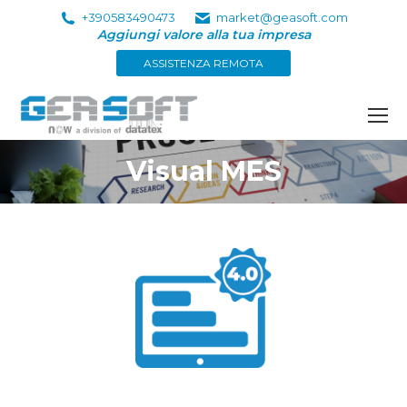
+390583490473
market@geasoft.com
Aggiungi valore alla tua impresa
ASSISTENZA REMOTA
Visual MES
Tu sei qui: