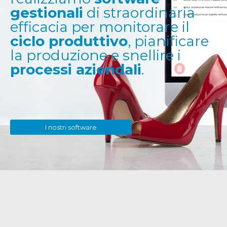
gestionali
di straordinaria
efficacia per monitorare il
ciclo produttivo
, pianificare
la produzione e snellire i
processi aziendali
.
I nostri software