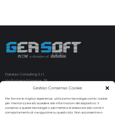
Datatex Consulting S.r.l.
Via Romana II traversa, 39
55100 Lucca
Gestisci Consenso Cookie
C.F. e P.IVA 01421680461
Per fornire le migliori esperienze, utilizziamo tecnologie come i cookie
per memorizzare e/o accedere alle informazioni del dispositivo. Il
Telefono: 0583 490 473
consenso a queste tecnologie ci permetterà di elaborare dati come il
comportamento di navigazione su questo sito. Non acconsentire o
Fax: 0583 490 485