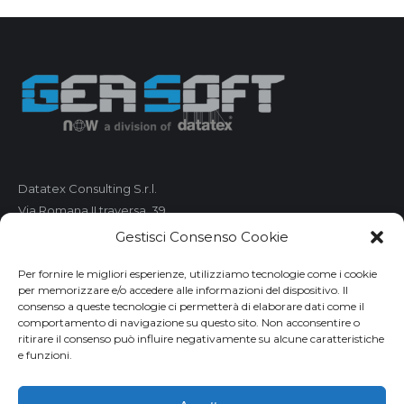
Datatex Consulting S.r.l.
Via Romana II traversa, 39
55100 Lucca
Gestisci Consenso Cookie
C.F. e P.IVA 01421680461
Per fornire le migliori esperienze, utilizziamo tecnologie come i cookie
per memorizzare e/o accedere alle informazioni del dispositivo. Il
Telefono: 0583 490 473
consenso a queste tecnologie ci permetterà di elaborare dati come il
comportamento di navigazione su questo sito. Non acconsentire o
Fax: 0583 490 485
ritirare il consenso può influire negativamente su alcune caratteristiche
Email:
market@geasoft.com
e funzioni.
Privacy