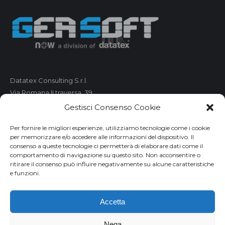
Datatex Consulting S.r.l.
Via Romana II traversa, 39
55100 Lucca
Gestisci Consenso Cookie
C.F. e P.IVA 01421680461
Per fornire le migliori esperienze, utilizziamo tecnologie come i cookie
per memorizzare e/o accedere alle informazioni del dispositivo. Il
Telefono: 0583 490 473
consenso a queste tecnologie ci permetterà di elaborare dati come il
comportamento di navigazione su questo sito. Non acconsentire o
Fax: 0583 490 485
ritirare il consenso può influire negativamente su alcune caratteristiche
Email:
market@geasoft.com
e funzioni.
Privacy
Accetta
Disclaimer
Informativa cookies
Nega