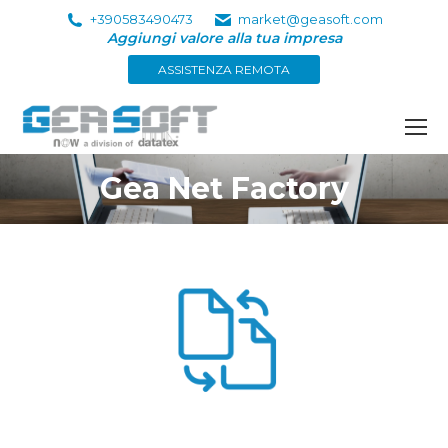
+390583490473
market@geasoft.com
Aggiungi valore alla tua impresa
ASSISTENZA REMOTA
Gea Net Factory
Tu sei qui: