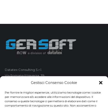
Datatex Consulting S.r.l.
Via Romana II traversa, 39
55100 Lucca
Gestisci Consenso Cookie
C.F. e P.IVA 01421680461
Per fornire le migliori esperienze, utilizziamo tecnologie come i cookie
per memorizzare e/o accedere alle informazioni del dispositivo. Il
Telefono: 0583 490 473
consenso a queste tecnologie ci permetterà di elaborare dati come il
comportamento di navigazione su questo sito. Non acconsentire o
Fax: 0583 490 485