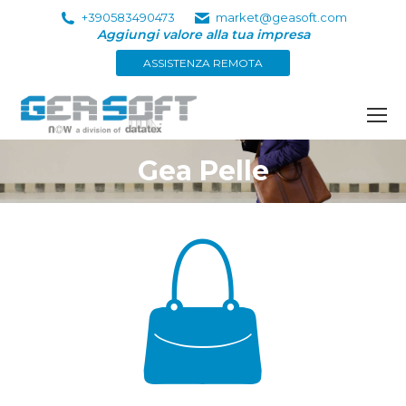
+390583490473
market@geasoft.com
Aggiungi valore alla tua impresa
ASSISTENZA REMOTA
Gea Pelle
Tu sei qui: