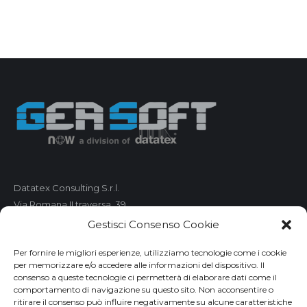
Datatex Consulting S.r.l.
Via Romana II traversa, 39
55100 Lucca
Gestisci Consenso Cookie
C.F. e P.IVA 01421680461
Per fornire le migliori esperienze, utilizziamo tecnologie come i cookie
per memorizzare e/o accedere alle informazioni del dispositivo. Il
Telefono: 0583 490 473
consenso a queste tecnologie ci permetterà di elaborare dati come il
comportamento di navigazione su questo sito. Non acconsentire o
Fax: 0583 490 485
ritirare il consenso può influire negativamente su alcune caratteristiche