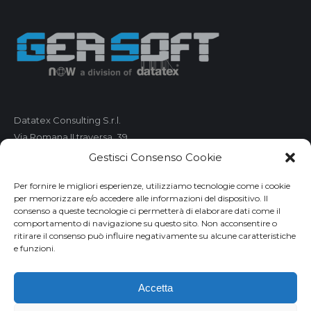
Datatex Consulting S.r.l.
Via Romana II traversa, 39
55100 Lucca
Gestisci Consenso Cookie
C.F. e P.IVA 01421680461
Per fornire le migliori esperienze, utilizziamo tecnologie come i cookie
per memorizzare e/o accedere alle informazioni del dispositivo. Il
Telefono: 0583 490 473
consenso a queste tecnologie ci permetterà di elaborare dati come il
comportamento di navigazione su questo sito. Non acconsentire o
Fax: 0583 490 485
ritirare il consenso può influire negativamente su alcune caratteristiche
Email:
market@geasoft.com
e funzioni.
Privacy
Accetta
Disclaimer