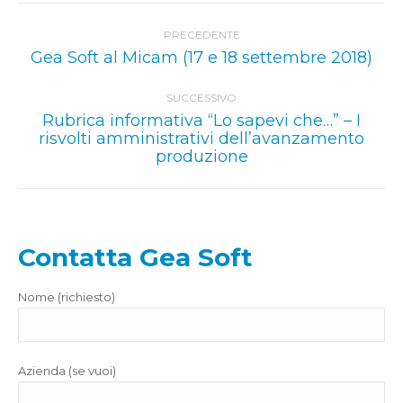
Naviga
PRECEDENTE
tra
Post
Gea Soft al Micam (17 e 18 settembre 2018)
i
precedente:
post
SUCCESSIVO
Rubrica informativa “Lo sapevi che…” – I
Prossimo
risvolti amministrativi dell’avanzamento
produzione
post:
Contatta Gea Soft
Nome (richiesto)
Azienda (se vuoi)