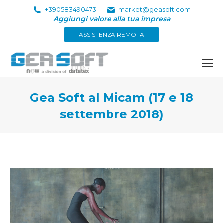
+390583490473
market@geasoft.com
Aggiungi valore alla tua impresa
ASSISTENZA REMOTA
Gea Soft al Micam (17 e 18
settembre 2018)
Tu sei qui: