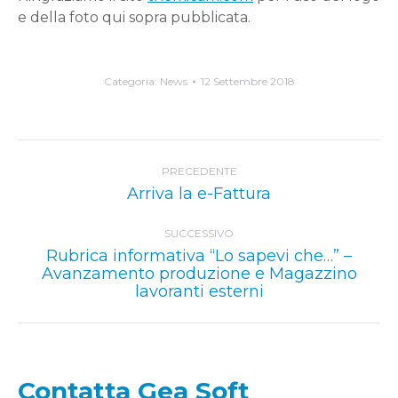
e della foto qui sopra pubblicata.
Categoria:
News
12 Settembre 2018
Naviga
PRECEDENTE
tra
Post
Arriva la e-Fattura
i
precedente:
post
SUCCESSIVO
Rubrica informativa “Lo sapevi che…” –
Prossimo
Avanzamento produzione e Magazzino
lavoranti esterni
post:
Contatta Gea Soft