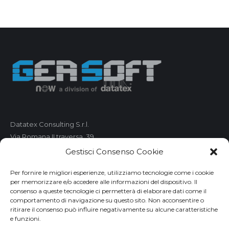
Datatex Consulting S.r.l.
Via Romana II traversa, 39
55100 Lucca
Gestisci Consenso Cookie
C.F. e P.IVA 01421680461
Per fornire le migliori esperienze, utilizziamo tecnologie come i cookie
per memorizzare e/o accedere alle informazioni del dispositivo. Il
Telefono: 0583 490 473
consenso a queste tecnologie ci permetterà di elaborare dati come il
comportamento di navigazione su questo sito. Non acconsentire o
Fax: 0583 490 485
ritirare il consenso può influire negativamente su alcune caratteristiche
Email:
market@geasoft.com
e funzioni.