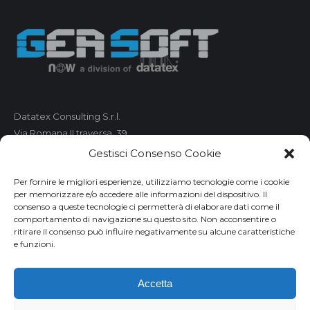
Datatex Consulting S.r.l.
Via Romana II traversa, 39
55100 Lucca
Gestisci Consenso Cookie
C.F. e P.IVA 01421680461
Per fornire le migliori esperienze, utilizziamo tecnologie come i cookie
per memorizzare e/o accedere alle informazioni del dispositivo. Il
Telefono: 0583 490 473
consenso a queste tecnologie ci permetterà di elaborare dati come il
comportamento di navigazione su questo sito. Non acconsentire o
Fax: 0583 490 485
ritirare il consenso può influire negativamente su alcune caratteristiche
Email:
market@geasoft.com
e funzioni.
Privacy
Accetta
Disclaimer
Informativa cookies