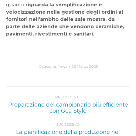
quanto
riguarda la semplificazione e
velocizzazione nella gestione degli ordini ai
fornitori nell’ambito delle sale mostra, da
parte delle aziende che vendono ceramiche,
pavimenti, rivestimenti e sanitari.
Categoria:
News
26 Marzo 2025
Naviga
PRECEDENTE
tra
Preparazione del campionario più efficiente
Post
i
con Gea Style
precedente:
post
SUCCESSIVO
La pianificazione della produzione nel
Prossimo